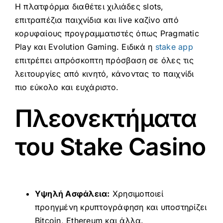
Η πλατφόρμα διαθέτει χιλιάδες slots,
επιτραπέζια παιχνίδια και live καζίνο από
κορυφαίους προγραμματιστές όπως Pragmatic
Play και Evolution Gaming. Ειδικά η
stake app
επιτρέπει απρόσκοπτη πρόσβαση σε όλες τις
λειτουργίες από κινητό, κάνοντας το παιχνίδι
πιο εύκολο και ευχάριστο.
Πλεονεκτήματα
του Stake Casino
Υψηλή Ασφάλεια:
Χρησιμοποιεί
προηγμένη κρυπτογράφηση και υποστηρίζει
Bitcoin, Ethereum και άλλα.