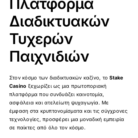
Πλατφόρμα
Διαδικτυακών
Τυχερών
Παιχνιδιών
Στον κόσμο των διαδικτυακών καζίνο, το
Stake
Casino
ξεχωρίζει ως μια πρωτοποριακή
πλατφόρμα που συνδυάζει καινοτομία,
ασφάλεια και ατελείωτη ψυχαγωγία. Με
έμφαση στα κρυπτονομίσματα και τις σύγχρονες
τεχνολογίες, προσφέρει μια μοναδική εμπειρία
σε παίκτες από όλο τον κόσμο.