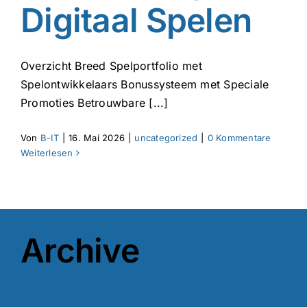
Digitaal Spelen
Overzicht Breed Spelportfolio met
Spelontwikkelaars Bonussysteem met Speciale
Promoties Betrouwbare [...]
Von
B-IT
|
16. Mai 2026
|
uncategorized
|
0 Kommentare
Weiterlesen
Archive