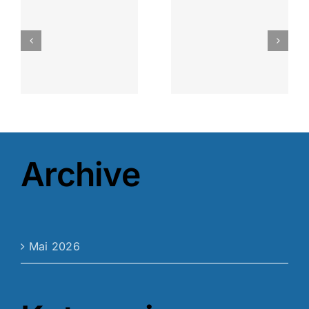
:
Eurojackpot:
Twoje
Szanse na
nowe
Wielką
ulubione
n
Wygraną i
kasyno
Jak Grać
online w
Polsce
Archive
Mai 2026