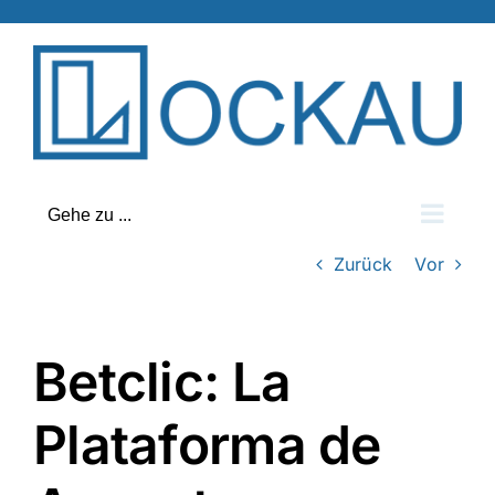
Zum
Inhalt
springen
Gehe zu ...
Zurück
Vor
Betclic: La
Plataforma de