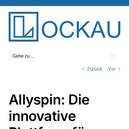
Zum
Inhalt
springen
Gehe zu ...
Zurück
Vor
Allyspin: Die
innovative