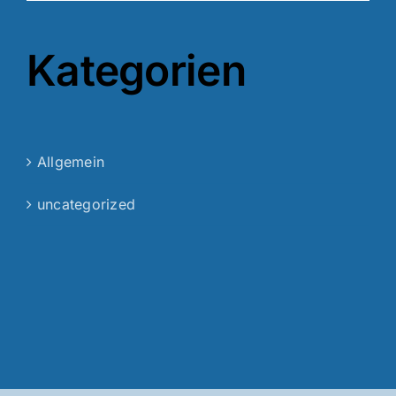
Kategorien
Allgemein
uncategorized