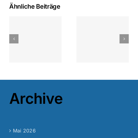
Ähnliche Beiträge
Hitnspin:
:
Eurojackpot:
Twoje
Szanse na
nowe
Wielką
ulubione
n
Wygraną i
kasyno
Jak Grać
online w
Polsce
Archive
Mai 2026