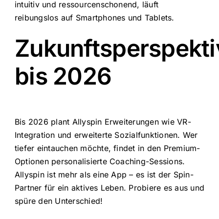
intuitiv und ressourcenschonend, läuft
reibungslos auf Smartphones und Tablets.
Zukunftsperspekt
bis 2026
Bis 2026 plant Allyspin Erweiterungen wie VR-
Integration und erweiterte Sozialfunktionen. Wer
tiefer eintauchen möchte, findet in den Premium-
Optionen personalisierte Coaching-Sessions.
Allyspin ist mehr als eine App – es ist der Spin-
Partner für ein aktives Leben. Probiere es aus und
spüre den Unterschied!