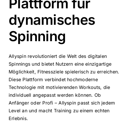
Plattform für
dynamisches
Spinning
Allyspin revolutioniert die Welt des digitalen
Spinnings und bietet Nutzern eine einzigartige
Möglichkeit, Fitnessziele spielerisch zu erreichen.
Diese Plattform verbindet hochmoderne
Technologie mit motivierenden Workouts, die
individuell angepasst werden können. Ob
Anfänger oder Profi – Allyspin passt sich jedem
Level an und macht Training zu einem echten
Erlebnis.