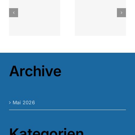
Eurojackpot:
Twoje
Szanse na
nowe
Wielką
ulubione
n
Wygraną i
kasyno
Jak Grać
online w
Polsce
Archive
Mai 2026
Kategorien