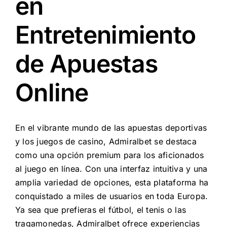
en
Entretenimiento
de Apuestas
Online
En el vibrante mundo de las apuestas deportivas
y los juegos de casino, Admiralbet se destaca
como una opción premium para los aficionados
al juego en línea. Con una interfaz intuitiva y una
amplia variedad de opciones, esta plataforma ha
conquistado a miles de usuarios en toda Europa.
Ya sea que prefieras el fútbol, el tenis o las
tragamonedas, Admiralbet ofrece experiencias