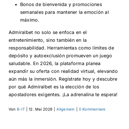
Bonos de bienvenida y promociones
semanales para mantener la emoción al
máximo.
Admiralbet no solo se enfoca en el
entretenimiento, sino también en la
responsabilidad. Herramientas como límites de
depósito y autoexclusión promueven un juego
saludable. En 2026, la plataforma planea
expandir su oferta con realidad virtual, elevando
aún más la inmersión. Regístrate hoy y descubre
por qué Admiralbet es la elección de los
apostadores exigentes. ¡La adrenalina te espera!
Von
B-IT
|
12. Mai 2026
|
Allgemein
|
0 Kommentare