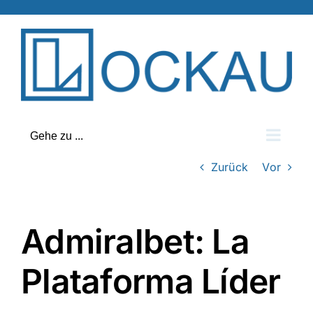
Zum
Inhalt
springen
Gehe zu ...
Zurück
Vor
Admiralbet: La
Plataforma Líder